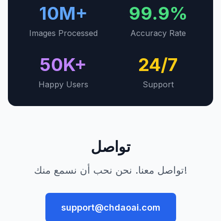
10M+
99.9%
Images Processed
Accuracy Rate
50K+
24/7
Happy Users
Support
تواصل
تواصل معنا. نحن نحب أن نسمع منك!
support@chdaoai.com